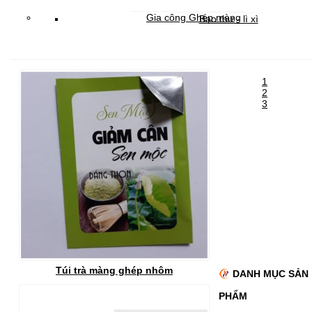
Gia công Ghép màng
Bao thư - lì xì
Cung cấp giấy cuộn
Cung cấp giấy ghép màng theo yêu cầu
1
2
3
Túi trà màng ghép nhôm
DANH MỤC SẢN
PHẨM