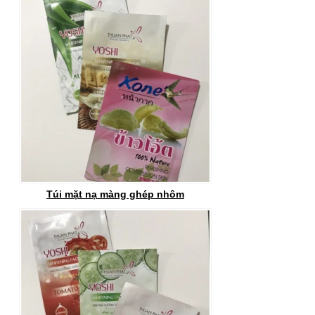
Túi mặt nạ màng ghép nhôm